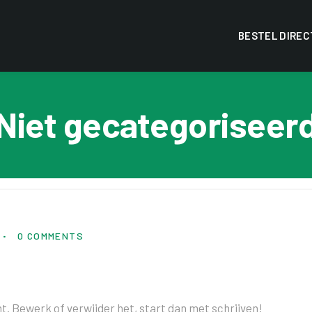
BESTEL DIREC
Niet gecategoriseer
0 COMMENTS
ht. Bewerk of verwijder het, start dan met schrijven!